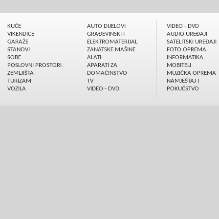
KUĆE
AUTO DIJELOVI
VIDEO - DVD
VIKENDICE
GRAÐEVINSKI I
AUDIO UREÐAJI
GARAŽE
ELEKTROMATERIJAL
SATELITSKI UREÐAJI
STANOVI
ZANATSKE MAŠINE
FOTO OPREMA
SOBE
ALATI
INFORMATIKA
POSLOVNI PROSTORI
APARATI ZA
MOBITELI
ZEMLJIŠTA
DOMAĆINSTVO
MUZIČKA OPREMA
TURIZAM
TV
NAMJEŠTAJ I
VOZILA
VIDEO - DVD
POKUĆSTVO