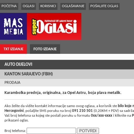
POČETNA
OGLASI
KORISNICI
OGLAŠAVANJE
POŠALJITE OGLAS
TXT IZDANJE
FOTO IZDANJE
AUTO DIJELOVI
KANTON SARAJEVO (FBiH)
PRODAJA
Karambolka prednja, originalna, za Opel Astru, boja plava metalik.
Ako želite da vidite kontakt informacije samo ovog oglasa, a korisnik ste
bilo koje
Hercegovini
, pošaljite SMS poruku na broj
091 210 501
(0,20KM + PDV) sa sadrž
Vaš broj telefona sa kojeg ste poslali poruku u formatu
0xx/xxx-xxxx
i kliknite na
P
prikazani oglas.
Broj telefona: