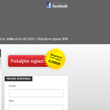
I br.
2206
od 04.08.2026 / Objavljeno oglasa:
670
PRIJAVA KORISNIKA
E-mail:
Šifra: