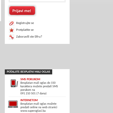
Registrujte se
Pretplatite se
Zaboravili ste šifru?
POŠALJITE BESPLATNI MALI OGLAS
SMS PORUKOM
Besplatan mali oglas do 150
karaktera možete predati SMS
porukom na
091 210 501 (7 dana)
INTERNETOM
Besplatan mali oglas možete
predati online na web stranici
www.superoglasi.ba