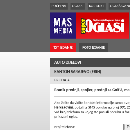
POČETNA
OGLASI
KORISNICI
OGLAŠAVANJ
TXT IZDANJE
FOTO IZDANJE
AUTO DIJELOVI
KANTON SARAJEVO (FBiH)
PRODAJA
Branik prednji, spojler, prednji za Golf 3, mo
Ako želite da vidite kontakt informacije samo ovog
Hercegovini
, pošaljite SMS poruku na broj
091 2
Vaš broj telefona sa kojeg ste poslali poruku u f
prikazani oglas.
Broj telefona: