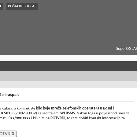
E
POŠALJITE OGLAS
SuperOGLAS
že i raspar.
 oglasa, a korisnik ste
bilo koje mreže telefonskih operatera u Bosni i
10 501
(0,20KM + PDV) sa sadržajem:
WEBSMS
. Nakon toga u polje ispod unesite
ormatu
0xx/xxx-xxxx
i kliknite na
POTVRDI
, te ćete dobiti kontakt informacije za