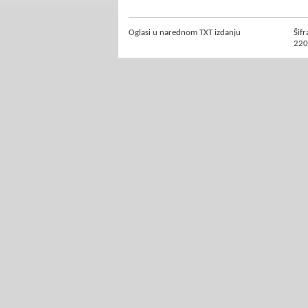
Oglasi u narednom TXT izdanju
Šifr
220