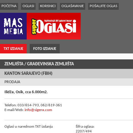
POČETNA
OGLASI
KORISNICI
OGLAŠAVANJE
POŠALJITE OGLAS
TXT IZDANJE
FOTO IZDANJE
ZEMLJIŠTA
/ GRAÐEVINSKA ZEMLJIŠTA
KANTON SARAJEVO (FBiH)
PRODAJA
Ilidža, Osik, cca 6.000m2.
Telefon: 033/654-793, 062/619-361
E-mail/Web:
info@sigenx.com
Oglasi u narednom TXT izdanju
Šifra oglasa:
2207/494