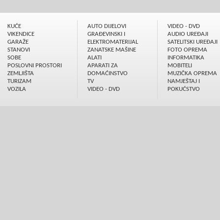
KUĆE
AUTO DIJELOVI
VIDEO - DVD
VIKENDICE
GRAÐEVINSKI I
AUDIO UREÐAJI
GARAŽE
ELEKTROMATERIJAL
SATELITSKI UREÐAJI
STANOVI
ZANATSKE MAŠINE
FOTO OPREMA
SOBE
ALATI
INFORMATIKA
POSLOVNI PROSTORI
APARATI ZA
MOBITELI
ZEMLJIŠTA
DOMAĆINSTVO
MUZIČKA OPREMA
TURIZAM
TV
NAMJEŠTAJ I
VOZILA
VIDEO - DVD
POKUĆSTVO