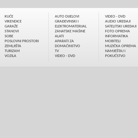
KUĆE
AUTO DIJELOVI
VIDEO - DVD
VIKENDICE
GRAÐEVINSKI I
AUDIO UREÐAJI
GARAŽE
ELEKTROMATERIJAL
SATELITSKI UREÐAJI
STANOVI
ZANATSKE MAŠINE
FOTO OPREMA
SOBE
ALATI
INFORMATIKA
POSLOVNI PROSTORI
APARATI ZA
MOBITELI
ZEMLJIŠTA
DOMAĆINSTVO
MUZIČKA OPREMA
TURIZAM
TV
NAMJEŠTAJ I
VOZILA
VIDEO - DVD
POKUĆSTVO