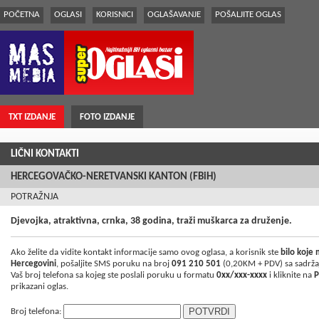
POČETNA
OGLASI
KORISNICI
OGLAŠAVANJE
POŠALJITE OGLAS
TXT IZDANJE
FOTO IZDANJE
LIČNI KONTAKTI
HERCEGOVAČKO-NERETVANSKI KANTON (FBiH)
POTRAŽNJA
Djevojka, atraktivna, crnka, 38 godina, traži muškarca za druženje.
Ako želite da vidite kontakt informacije samo ovog oglasa, a korisnik ste
bilo koje
Hercegovini
, pošaljite SMS poruku na broj
091 210 501
(0,20KM + PDV) sa sadrž
Vaš broj telefona sa kojeg ste poslali poruku u formatu
0xx/xxx-xxxx
i kliknite na
P
prikazani oglas.
Broj telefona: