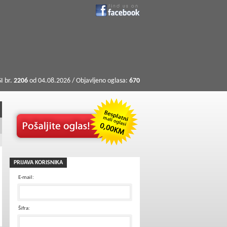
I br.
2206
od 04.08.2026 / Objavljeno oglasa:
670
PRIJAVA KORISNIKA
E-mail:
Šifra: