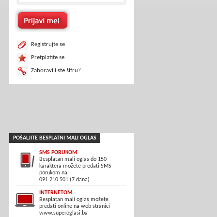
Registrujte se
Pretplatite se
Zaboravili ste šifru?
POŠALJITE BESPLATNI MALI OGLAS
SMS PORUKOM
Besplatan mali oglas do 150
karaktera možete predati SMS
porukom na
091 210 501 (7 dana)
INTERNETOM
Besplatan mali oglas možete
predati online na web stranici
www.superoglasi.ba