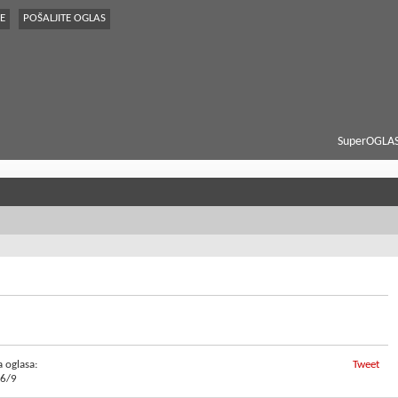
E
POŠALJITE OGLAS
SuperOGLAS
a oglasa:
Tweet
6/9