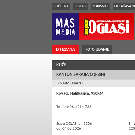
POČETNA
OGLASI
KORISNICI
OGLAŠAVANJ
TXT IZDANJE
FOTO IZDANJE
KUĆE
KANTON SARAJEVO (FBiH)
IZNAJMLJIVANJE
Kovači, Halilbašića, 950KM.
Telefon: 061/214-722
SuperOGLASI br. 2206
Šifr
od: 04.08.2026
220