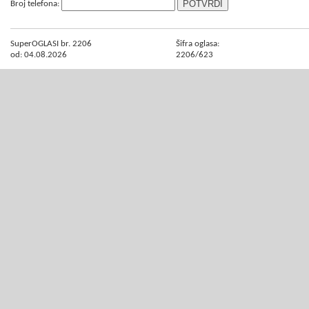
Broj telefona:
SuperOGLASI br. 2206
Šifra oglasa:
od: 04.08.2026
2206/623