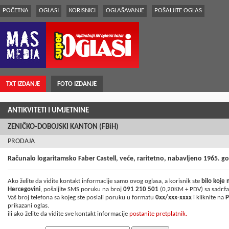
POČETNA
OGLASI
KORISNICI
OGLAŠAVANJE
POŠALJITE OGLAS
TXT IZDANJE
FOTO IZDANJE
ANTIKVITETI I UMJETNINE
ZENIČKO-DOBOJSKI KANTON (FBiH)
PRODAJA
Računalo logaritamsko Faber Castell, veće, raritetno, nabavljeno 1965. g
Ako želite da vidite kontakt informacije samo ovog oglasa, a korisnik ste
bilo koje
Hercegovini
, pošaljite SMS poruku na broj
091 210 501
(0,20KM + PDV) sa sadrž
Vaš broj telefona sa kojeg ste poslali poruku u formatu
0xx/xxx-xxxx
i kliknite na
P
prikazani oglas.
ili ako želite da vidite sve kontakt informacije
postanite pretplatnik.