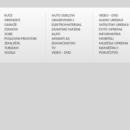
KUĆE
AUTO DIJELOVI
VIDEO - DVD
VIKENDICE
GRAÐEVINSKI I
AUDIO UREÐAJI
GARAŽE
ELEKTROMATERIJAL
SATELITSKI UREÐAJI
STANOVI
ZANATSKE MAŠINE
FOTO OPREMA
SOBE
ALATI
INFORMATIKA
POSLOVNI PROSTORI
APARATI ZA
MOBITELI
ZEMLJIŠTA
DOMAĆINSTVO
MUZIČKA OPREMA
TURIZAM
TV
NAMJEŠTAJ I
VOZILA
VIDEO - DVD
POKUĆSTVO