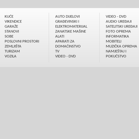
KUĆE
AUTO DIJELOVI
VIDEO - DVD
VIKENDICE
GRAÐEVINSKI I
AUDIO UREÐAJI
GARAŽE
ELEKTROMATERIJAL
SATELITSKI UREÐAJI
STANOVI
ZANATSKE MAŠINE
FOTO OPREMA
SOBE
ALATI
INFORMATIKA
POSLOVNI PROSTORI
APARATI ZA
MOBITELI
ZEMLJIŠTA
DOMAĆINSTVO
MUZIČKA OPREMA
TURIZAM
TV
NAMJEŠTAJ I
VOZILA
VIDEO - DVD
POKUĆSTVO