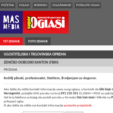
POČETNA
OGLASI
KORISNICI
OGLAŠAVANJE
POŠALJITE OGLAS
TXT IZDANJE
FOTO IZDANJE
UGOSTITELJSKA I TRGOVINSKA OPREMA
ZENIČKO-DOBOJSKI KANTON (FBiH)
PRODAJA
Roštilj plinski, profesionalni, 50x50cm, ili mijenjam uz dogovor.
Ako želite da vidite kontakt informacije samo ovog oglasa, a korisnik ste
bilo koje
Hercegovini
, pošaljite SMS poruku na broj
091 210 501
(0,20KM + PDV) sa sadrž
Vaš broj telefona sa kojeg ste poslali poruku u formatu
0xx/xxx-xxxx
i kliknite na
P
prikazani oglas.
ili ako želite da vidite sve kontakt informacije
postanite pretplatnik.