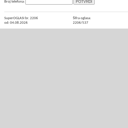
Broj telefona:
SuperOGLASI br. 2206
Šifra oglasa:
od: 04.08.2026
2206/537