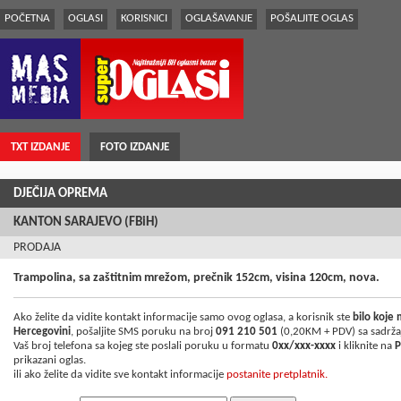
POČETNA
OGLASI
KORISNICI
OGLAŠAVANJE
POŠALJITE OGLAS
TXT IZDANJE
FOTO IZDANJE
DJEČIJA OPREMA
KANTON SARAJEVO (FBiH)
PRODAJA
Trampolina, sa zaštitnim mrežom, prečnik 152cm, visina 120cm, nova.
Ako želite da vidite kontakt informacije samo ovog oglasa, a korisnik ste
bilo koje
Hercegovini
, pošaljite SMS poruku na broj
091 210 501
(0,20KM + PDV) sa sadrž
Vaš broj telefona sa kojeg ste poslali poruku u formatu
0xx/xxx-xxxx
i kliknite na
P
prikazani oglas.
ili ako želite da vidite sve kontakt informacije
postanite pretplatnik.