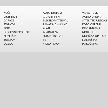
KUĆE
AUTO DIJELOVI
VIDEO - DVD
VIKENDICE
GRAÐEVINSKI I
AUDIO UREÐAJI
GARAŽE
ELEKTROMATERIJAL
SATELITSKI UREÐAJI
STANOVI
ZANATSKE MAŠINE
FOTO OPREMA
SOBE
ALATI
INFORMATIKA
POSLOVNI PROSTORI
APARATI ZA
MOBITELI
ZEMLJIŠTA
DOMAĆINSTVO
MUZIČKA OPREMA
TURIZAM
TV
NAMJEŠTAJ I
VOZILA
VIDEO - DVD
POKUĆSTVO