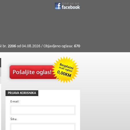
I br.
2206
od 04.08.2026 / Objavljeno oglasa:
670
PRIJAVA KORISNIKA
E-mail:
Šifra: