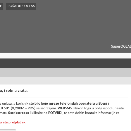
E
POŠALJITE OGLAS
SuperOGLAS
u, i sobna vrata.
 oglasa, a korisnik ste
bilo koje mreže telefonskih operatera u Bosni i
10 501
(0,20KM + PDV) sa sadržajem:
WEBSMS
. Nakon toga u polje ispod unesite
ormatu
0xx/xxx-xxxx
i kliknite na
POTVRDI
, te ćete dobiti kontakt informacije za
anite pretplatnik.