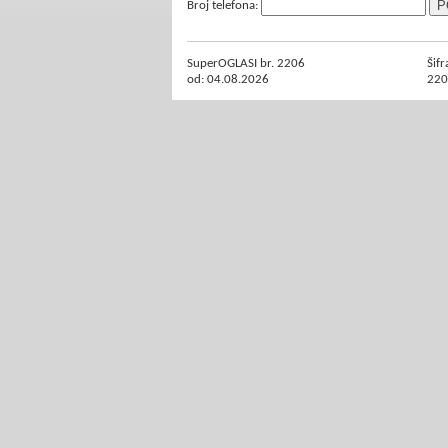
Broj telefona:
SuperOGLASI br. 2206
Šifr
od: 04.08.2026
220