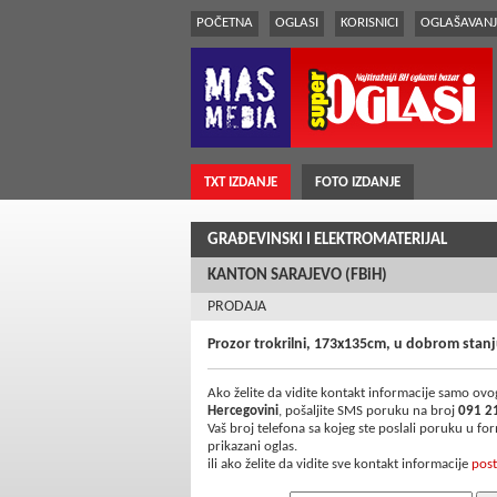
POČETNA
OGLASI
KORISNICI
OGLAŠAVANJ
TXT IZDANJE
FOTO IZDANJE
GRAÐEVINSKI I ELEKTROMATERIJAL
KANTON SARAJEVO (FBiH)
PRODAJA
Prozor trokrilni, 173x135cm, u dobrom stanj
Ako želite da vidite kontakt informacije samo ovog
Hercegovini
, pošaljite SMS poruku na broj
091 2
Vaš broj telefona sa kojeg ste poslali poruku u f
prikazani oglas.
ili ako želite da vidite sve kontakt informacije
post