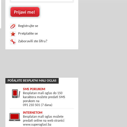
Registrujte se
Pretplatite se
Zaboravili ste šifru?
POŠALJITE BESPLATNI MALI OGLAS
SMS PORUKOM
Besplatan mali oglas do 150
karaktera možete predati SMS
porukom na
091 210 501 (7 dana)
INTERNETOM
Besplatan mali oglas možete
predati online na web stranici
www.superoglasi.ba