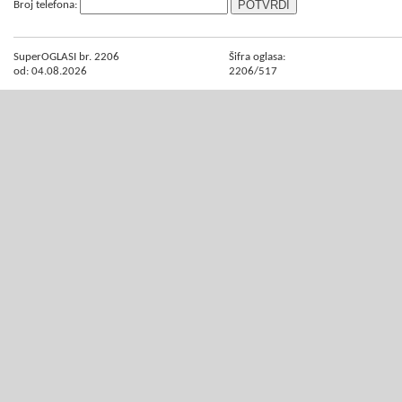
Broj telefona:
SuperOGLASI br. 2206
Šifra oglasa:
od: 04.08.2026
2206/517