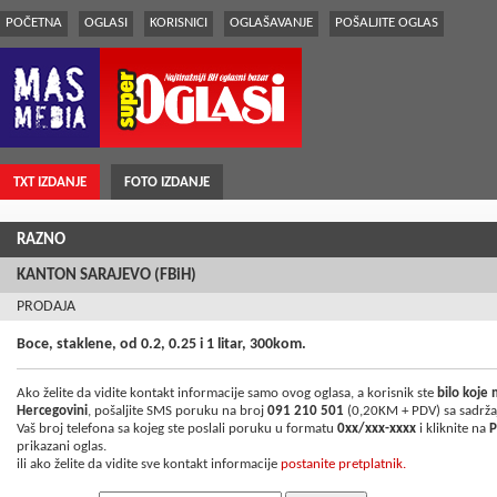
POČETNA
OGLASI
KORISNICI
OGLAŠAVANJE
POŠALJITE OGLAS
TXT IZDANJE
FOTO IZDANJE
RAZNO
KANTON SARAJEVO (FBiH)
PRODAJA
Boce, staklene, od 0.2, 0.25 i 1 litar, 300kom.
Ako želite da vidite kontakt informacije samo ovog oglasa, a korisnik ste
bilo koje
Hercegovini
, pošaljite SMS poruku na broj
091 210 501
(0,20KM + PDV) sa sadrž
Vaš broj telefona sa kojeg ste poslali poruku u formatu
0xx/xxx-xxxx
i kliknite na
P
prikazani oglas.
ili ako želite da vidite sve kontakt informacije
postanite pretplatnik.