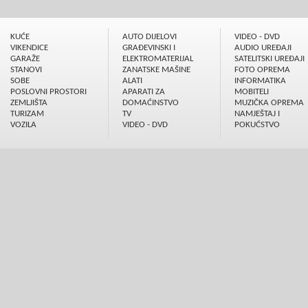
KUĆE
AUTO DIJELOVI
VIDEO - DVD
VIKENDICE
GRAÐEVINSKI I
AUDIO UREÐAJI
GARAŽE
ELEKTROMATERIJAL
SATELITSKI UREÐAJI
STANOVI
ZANATSKE MAŠINE
FOTO OPREMA
SOBE
ALATI
INFORMATIKA
POSLOVNI PROSTORI
APARATI ZA
MOBITELI
ZEMLJIŠTA
DOMAĆINSTVO
MUZIČKA OPREMA
TURIZAM
TV
NAMJEŠTAJ I
VOZILA
VIDEO - DVD
POKUĆSTVO