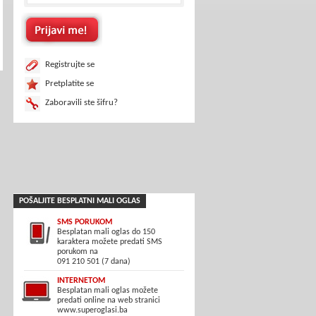
Registrujte se
Pretplatite se
Zaboravili ste šifru?
POŠALJITE BESPLATNI MALI OGLAS
SMS PORUKOM
Besplatan mali oglas do 150
karaktera možete predati SMS
porukom na
091 210 501 (7 dana)
INTERNETOM
Besplatan mali oglas možete
predati online na web stranici
www.superoglasi.ba