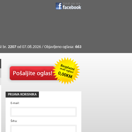
I br.
2207
od 07.08.2026 / Objavljeno oglasa:
663
PRIJAVA KORISNIKA
E-mail:
Šifra: