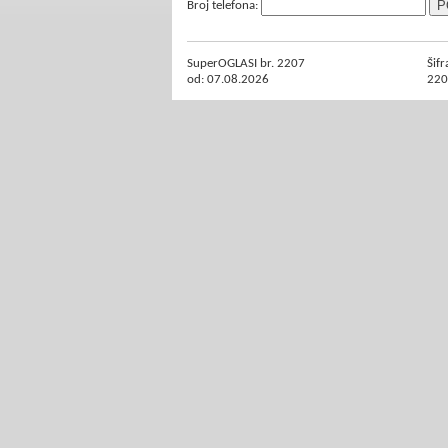
Broj telefona:
SuperOGLASI br. 2207
Šifr
od: 07.08.2026
220