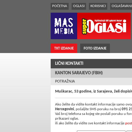
POČETNA
OGLASI
KORISNICI
OGLAŠAVANJ
TXT IZDANJE
FOTO IZDANJE
LIČNI KONTAKTI
KANTON SARAJEVO (FBiH)
POTRAŽNJA
Muškarac, 53 godine, iz Sarajeva, želi dopi
Ako želite da vidite kontakt informacije samo ovog
Hercegovini
, pošaljite SMS poruku na broj
091 2
Vaš broj telefona sa kojeg ste poslali poruku u f
prikazani oglas.
ili ako želite da vidite sve kontakt informacije
post