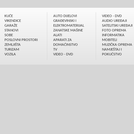
KUĆE
AUTO DIJELOVI
VIDEO - DVD
VIKENDICE
GRAÐEVINSKI I
AUDIO UREÐAJI
GARAŽE
ELEKTROMATERIJAL
SATELITSKI UREÐAJI
STANOVI
ZANATSKE MAŠINE
FOTO OPREMA
SOBE
ALATI
INFORMATIKA
POSLOVNI PROSTORI
APARATI ZA
MOBITELI
ZEMLJIŠTA
DOMAĆINSTVO
MUZIČKA OPREMA
TURIZAM
TV
NAMJEŠTAJ I
VOZILA
VIDEO - DVD
POKUĆSTVO