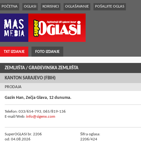
POČETNA
OGLASI
KORISNICI
OGLAŠAVANJE
POŠALJITE OGLAS
TXT IZDANJE
FOTO IZDANJE
ZEMLJIŠTA
/ GRAÐEVINSKA ZEMLJIŠTA
KANTON SARAJEVO (FBiH)
PRODAJA
Gazin Han, Zečja Glava, 12 dunuma.
Telefon: 033/654-793, 065/819-136
E-mail/Web:
info@sigenx.com
SuperOGLASI br. 2206
Šifra oglasa:
od: 04.08.2026
2206/424