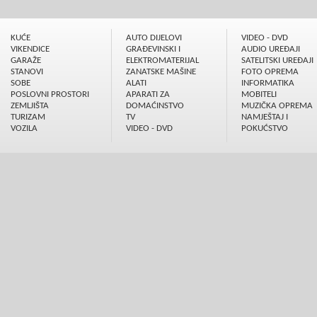
KUĆE
AUTO DIJELOVI
VIDEO - DVD
VIKENDICE
GRAÐEVINSKI I
AUDIO UREÐAJI
GARAŽE
ELEKTROMATERIJAL
SATELITSKI UREÐAJI
STANOVI
ZANATSKE MAŠINE
FOTO OPREMA
SOBE
ALATI
INFORMATIKA
POSLOVNI PROSTORI
APARATI ZA
MOBITELI
ZEMLJIŠTA
DOMAĆINSTVO
MUZIČKA OPREMA
TURIZAM
TV
NAMJEŠTAJ I
VOZILA
VIDEO - DVD
POKUĆSTVO