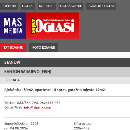
POČETNA
OGLASI
KORISNICI
OGLAŠAVANJE
POŠALJITE OGLAS
TXT IZDANJE
FOTO IZDANJE
STANOVI
KANTON SARAJEVO (FBiH)
PRODAJA
Bjelašnica, 60m2, apartman, II sprat, garažno mjesto 19m2.
Telefon: 033/654-793, 062/553-053
E-mail/Web:
info@sigenx.com
SuperOGLASI br. 2206
Šifra oglasa:
od: 04.08.2026
2206/409