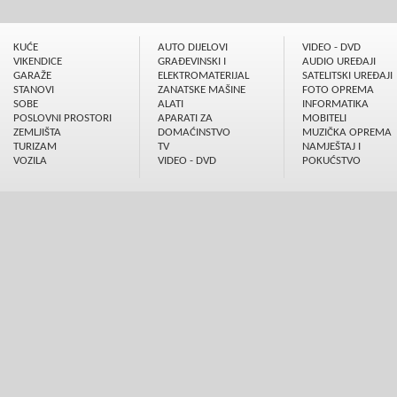
KUĆE
AUTO DIJELOVI
VIDEO - DVD
VIKENDICE
GRAÐEVINSKI I
AUDIO UREÐAJI
GARAŽE
ELEKTROMATERIJAL
SATELITSKI UREÐAJI
STANOVI
ZANATSKE MAŠINE
FOTO OPREMA
SOBE
ALATI
INFORMATIKA
POSLOVNI PROSTORI
APARATI ZA
MOBITELI
ZEMLJIŠTA
DOMAĆINSTVO
MUZIČKA OPREMA
TURIZAM
TV
NAMJEŠTAJ I
VOZILA
VIDEO - DVD
POKUĆSTVO