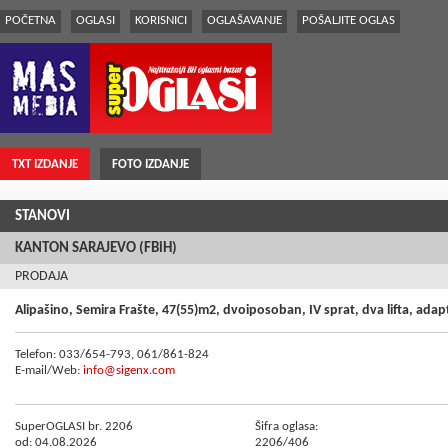
POČETNA
OGLASI
KORISNICI
OGLAŠAVANJE
POŠALJITE OGLAS
TXT IZDANJE
FOTO IZDANJE
STANOVI
KANTON SARAJEVO (FBiH)
PRODAJA
Alipašino, Semira Frašte, 47(55)m2, dvoiposoban, IV sprat, dva lifta, adap
Telefon: 033/654-793, 061/861-824
E-mail/Web:
info@sigenx.com
SuperOGLASI br. 2206
Šifra oglasa:
od: 04.08.2026
2206/406