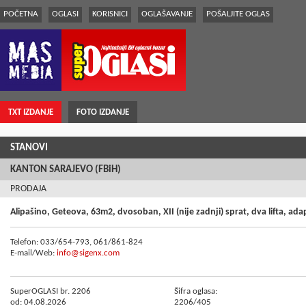
POČETNA
OGLASI
KORISNICI
OGLAŠAVANJE
POŠALJITE OGLAS
TXT IZDANJE
FOTO IZDANJE
STANOVI
KANTON SARAJEVO (FBiH)
PRODAJA
Alipašino, Geteova, 63m2, dvosoban, XII (nije zadnji) sprat, dva lifta, ada
Telefon: 033/654-793, 061/861-824
E-mail/Web:
info@sigenx.com
SuperOGLASI br. 2206
Šifra oglasa:
od: 04.08.2026
2206/405