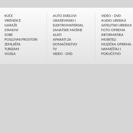
KUĆE
AUTO DIJELOVI
VIDEO - DVD
VIKENDICE
GRAÐEVINSKI I
AUDIO UREÐAJI
GARAŽE
ELEKTROMATERIJAL
SATELITSKI UREÐAJI
STANOVI
ZANATSKE MAŠINE
FOTO OPREMA
SOBE
ALATI
INFORMATIKA
POSLOVNI PROSTORI
APARATI ZA
MOBITELI
ZEMLJIŠTA
DOMAĆINSTVO
MUZIČKA OPREMA
TURIZAM
TV
NAMJEŠTAJ I
VOZILA
VIDEO - DVD
POKUĆSTVO