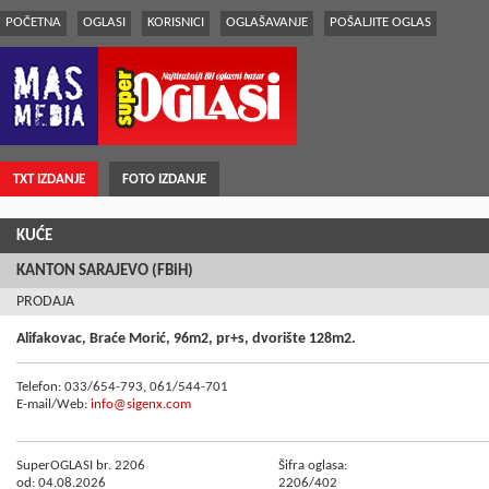
POČETNA
OGLASI
KORISNICI
OGLAŠAVANJE
POŠALJITE OGLAS
TXT IZDANJE
FOTO IZDANJE
KUĆE
KANTON SARAJEVO (FBiH)
PRODAJA
Alifakovac, Braće Morić, 96m2, pr+s, dvorište 128m2.
Telefon: 033/654-793, 061/544-701
E-mail/Web:
info@sigenx.com
SuperOGLASI br. 2206
Šifra oglasa:
od: 04.08.2026
2206/402