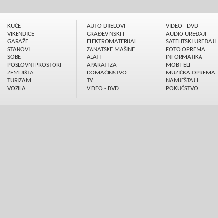
KUĆE
AUTO DIJELOVI
VIDEO - DVD
VIKENDICE
GRAÐEVINSKI I
AUDIO UREÐAJI
GARAŽE
ELEKTROMATERIJAL
SATELITSKI UREÐAJI
STANOVI
ZANATSKE MAŠINE
FOTO OPREMA
SOBE
ALATI
INFORMATIKA
POSLOVNI PROSTORI
APARATI ZA
MOBITELI
ZEMLJIŠTA
DOMAĆINSTVO
MUZIČKA OPREMA
TURIZAM
TV
NAMJEŠTAJ I
VOZILA
VIDEO - DVD
POKUĆSTVO