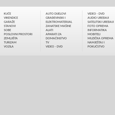
KUĆE
AUTO DIJELOVI
VIDEO - DVD
VIKENDICE
GRAÐEVINSKI I
AUDIO UREÐAJI
GARAŽE
ELEKTROMATERIJAL
SATELITSKI UREÐAJI
STANOVI
ZANATSKE MAŠINE
FOTO OPREMA
SOBE
ALATI
INFORMATIKA
POSLOVNI PROSTORI
APARATI ZA
MOBITELI
ZEMLJIŠTA
DOMAĆINSTVO
MUZIČKA OPREMA
TURIZAM
TV
NAMJEŠTAJ I
VOZILA
VIDEO - DVD
POKUĆSTVO