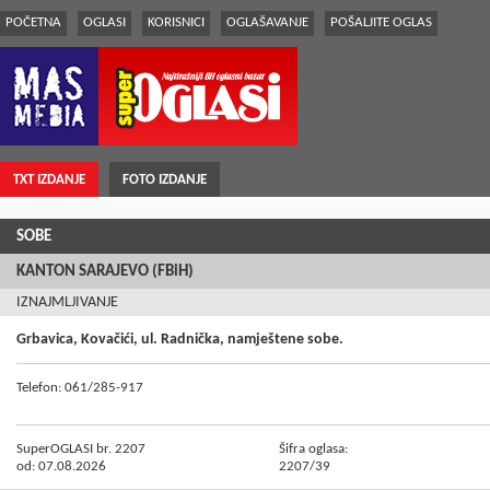
POČETNA
OGLASI
KORISNICI
OGLAŠAVANJE
POŠALJITE OGLAS
TXT IZDANJE
FOTO IZDANJE
SOBE
KANTON SARAJEVO (FBiH)
IZNAJMLJIVANJE
Grbavica, Kovačići, ul. Radnička, namještene sobe.
Telefon: 061/285-917
SuperOGLASI br. 2207
Šifra oglasa:
od: 07.08.2026
2207/39