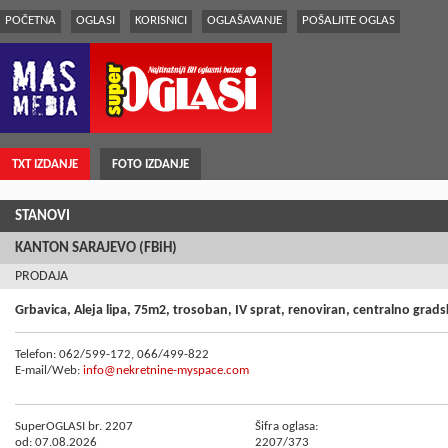
POČETNA
OGLASI
KORISNICI
OGLAŠAVANJE
POŠALJITE OGLAS
TXT IZDANJE
FOTO IZDANJE
STANOVI
KANTON SARAJEVO (FBiH)
PRODAJA
Grbavica, Aleja lipa, 75m2, trosoban, IV sprat, renoviran, centralno grad
Telefon: 062/599-172, 066/499-822
E-mail/Web:
info@nekretnine-myspace.com
SuperOGLASI br. 2207
Šifra oglasa:
od: 07.08.2026
2207/373