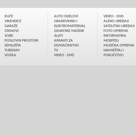
KUĆE
AUTO DIJELOVI
VIDEO - DVD
VIKENDICE
GRAÐEVINSKI I
AUDIO UREÐAJI
GARAŽE
ELEKTROMATERIJAL
SATELITSKI UREÐAJI
STANOVI
ZANATSKE MAŠINE
FOTO OPREMA
SOBE
ALATI
INFORMATIKA
POSLOVNI PROSTORI
APARATI ZA
MOBITELI
ZEMLJIŠTA
DOMAĆINSTVO
MUZIČKA OPREMA
TURIZAM
TV
NAMJEŠTAJ I
VOZILA
VIDEO - DVD
POKUĆSTVO