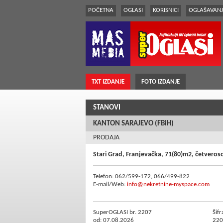
POČETNA
OGLASI
KORISNICI
OGLAŠAVANJ
TXT IZDANJE
FOTO IZDANJE
STANOVI
KANTON SARAJEVO (FBiH)
PRODAJA
Stari Grad, Franjevačka, 71(80)m2, četveroso
Telefon: 062/599-172, 066/499-822
E-mail/Web:
info@nekretnine-myspace.com
SuperOGLASI br. 2207
Šifr
od: 07.08.2026
220