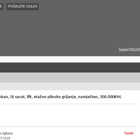
E
POŠALJITE OGLAS
SuperOGLAS
ban, IX sprat, lift, etažno plinsko grijanje, namješten, 500.000KM.
a oglasa:
Tweet
7/310