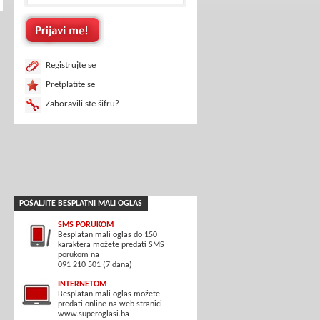
Registrujte se
Pretplatite se
Zaboravili ste šifru?
POŠALJITE BESPLATNI MALI OGLAS
SMS PORUKOM
Besplatan mali oglas do 150
karaktera možete predati SMS
porukom na
091 210 501 (7 dana)
INTERNETOM
Besplatan mali oglas možete
predati online na web stranici
www.superoglasi.ba