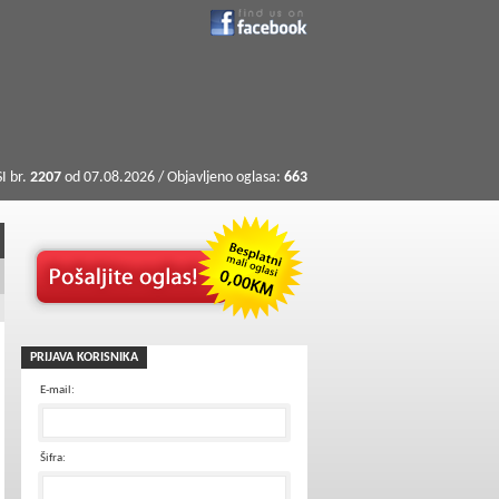
I br.
2207
od 07.08.2026 / Objavljeno oglasa:
663
PRIJAVA KORISNIKA
E-mail:
Šifra: