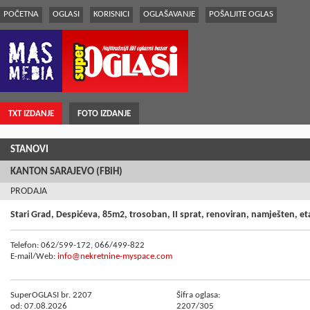
POČETNA
OGLASI
KORISNICI
OGLAŠAVANJE
POŠALJITE OGLAS
TXT IZDANJE
FOTO IZDANJE
STANOVI
KANTON SARAJEVO (FBiH)
PRODAJA
Stari Grad, Despićeva, 85m2, trosoban, II sprat, renoviran, namješten, et
Telefon: 062/599-172, 066/499-822
E-mail/Web:
info@nekretnine-myspace.com
SuperOGLASI br. 2207
Šifra oglasa:
od: 07.08.2026
2207/305