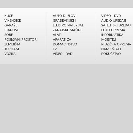
KUĆE
AUTO DIJELOVI
VIDEO - DVD
VIKENDICE
GRAÐEVINSKI I
AUDIO UREÐAJI
GARAŽE
ELEKTROMATERIJAL
SATELITSKI UREÐAJI
STANOVI
ZANATSKE MAŠINE
FOTO OPREMA
SOBE
ALATI
INFORMATIKA
POSLOVNI PROSTORI
APARATI ZA
MOBITELI
ZEMLJIŠTA
DOMAĆINSTVO
MUZIČKA OPREMA
TURIZAM
TV
NAMJEŠTAJ I
VOZILA
VIDEO - DVD
POKUĆSTVO