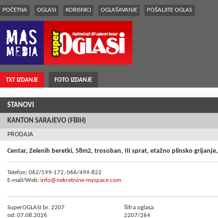
POČETNA
OGLASI
KORISNICI
OGLAŠAVANJE
POŠALJITE OGLAS
TXT IZDANJE
FOTO IZDANJE
STANOVI
KANTON SARAJEVO (FBiH)
PRODAJA
Centar, Zelenih beretki, 58m2, trosoban, III sprat, etažno plinsko grijanj
Telefon: 062/599-172, 066/499-822
E-mail/Web:
info@nekretnine-myspace.com
SuperOGLASI br. 2207
Šifra oglasa:
od: 07.08.2026
2207/264