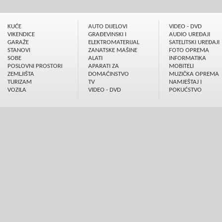
KUĆE
AUTO DIJELOVI
VIDEO - DVD
VIKENDICE
GRAÐEVINSKI I
AUDIO UREÐAJI
GARAŽE
ELEKTROMATERIJAL
SATELITSKI UREÐAJI
STANOVI
ZANATSKE MAŠINE
FOTO OPREMA
SOBE
ALATI
INFORMATIKA
POSLOVNI PROSTORI
APARATI ZA
MOBITELI
ZEMLJIŠTA
DOMAĆINSTVO
MUZIČKA OPREMA
TURIZAM
TV
NAMJEŠTAJ I
VOZILA
VIDEO - DVD
POKUĆSTVO