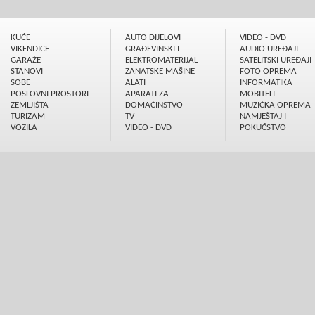
KUĆE
AUTO DIJELOVI
VIDEO - DVD
VIKENDICE
GRAÐEVINSKI I
AUDIO UREÐAJI
GARAŽE
ELEKTROMATERIJAL
SATELITSKI UREÐAJI
STANOVI
ZANATSKE MAŠINE
FOTO OPREMA
SOBE
ALATI
INFORMATIKA
POSLOVNI PROSTORI
APARATI ZA
MOBITELI
ZEMLJIŠTA
DOMAĆINSTVO
MUZIČKA OPREMA
TURIZAM
TV
NAMJEŠTAJ I
VOZILA
VIDEO - DVD
POKUĆSTVO