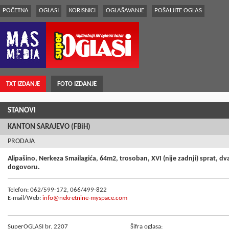
POČETNA
OGLASI
KORISNICI
OGLAŠAVANJE
POŠALJITE OGLAS
TXT IZDANJE
FOTO IZDANJE
STANOVI
KANTON SARAJEVO (FBiH)
PRODAJA
Alipašino, Nerkeza Smailagića, 64m2, trosoban, XVI (nije zadnji) sprat, dva
dogovoru.
Telefon: 062/599-172, 066/499-822
E-mail/Web:
info@nekretnine-myspace.com
SuperOGLASI br. 2207
Šifra oglasa: