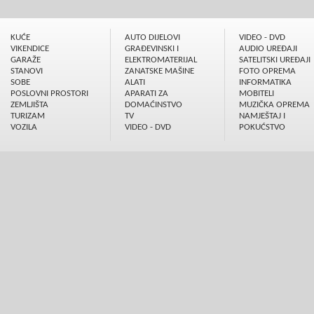
KUĆE
AUTO DIJELOVI
VIDEO - DVD
VIKENDICE
GRAÐEVINSKI I
AUDIO UREÐAJI
GARAŽE
ELEKTROMATERIJAL
SATELITSKI UREÐAJI
STANOVI
ZANATSKE MAŠINE
FOTO OPREMA
SOBE
ALATI
INFORMATIKA
POSLOVNI PROSTORI
APARATI ZA
MOBITELI
ZEMLJIŠTA
DOMAĆINSTVO
MUZIČKA OPREMA
TURIZAM
TV
NAMJEŠTAJ I
VOZILA
VIDEO - DVD
POKUĆSTVO