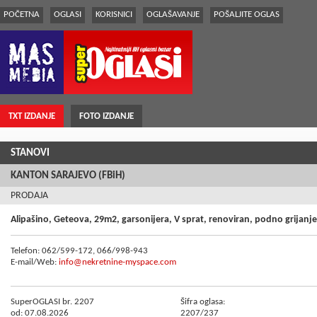
POČETNA
OGLASI
KORISNICI
OGLAŠAVANJE
POŠALJITE OGLAS
TXT IZDANJE
FOTO IZDANJE
STANOVI
KANTON SARAJEVO (FBiH)
PRODAJA
Alipašino, Geteova, 29m2, garsonijera, V sprat, renoviran, podno grijanje
Telefon: 062/599-172, 066/998-943
E-mail/Web:
info@nekretnine-myspace.com
SuperOGLASI br. 2207
Šifra oglasa:
od: 07.08.2026
2207/237