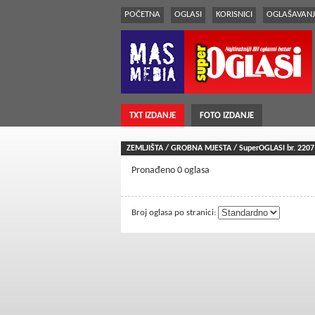
POČETNA
OGLASI
KORISNICI
OGLAŠAVANJ
TXT IZDANJE
FOTO IZDANJE
ZEMLJIŠTA / GROBNA MJESTA / SuperOGLASI br.
2207
Pronađeno 0 oglasa
Broj oglasa po stranici: