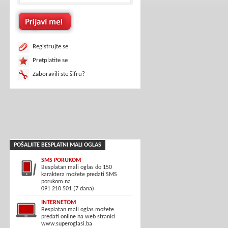
Registrujte se
Pretplatite se
Zaboravili ste šifru?
POŠALJITE BESPLATNI MALI OGLAS
SMS PORUKOM
Besplatan mali oglas do 150
karaktera možete predati SMS
porukom na
091 210 501 (7 dana)
INTERNETOM
Besplatan mali oglas možete
predati online na web stranici
www.superoglasi.ba