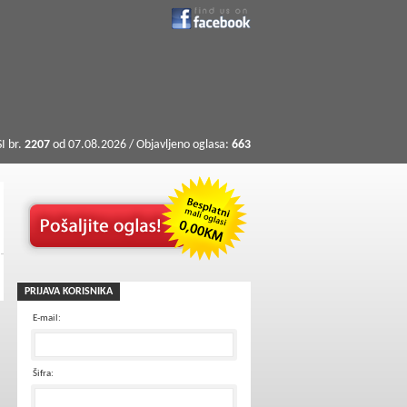
I br.
2207
od 07.08.2026 / Objavljeno oglasa:
663
PRIJAVA KORISNIKA
E-mail:
Šifra: