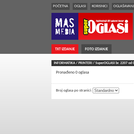
POČETNA
OGLASI
KORISNICI
OGLAŠAVANJ
TXT IZDANJE
FOTO IZDANJE
INFORMATIKA / PRINTERI / SuperOGLASI br.
2207
od 
Pronađeno 0 oglasa
Broj oglasa po stranici: