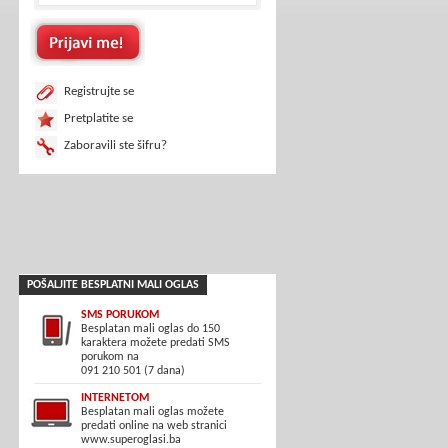
Registrujte se
Pretplatite se
Zaboravili ste šifru?
POŠALJITE BESPLATNI MALI OGLAS
SMS PORUKOM
Besplatan mali oglas do 150
karaktera možete predati SMS
porukom na
091 210 501 (7 dana)
INTERNETOM
Besplatan mali oglas možete
predati online na web stranici
www.superoglasi.ba