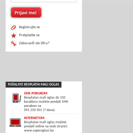
Registrujte se
Pretplatite se
Zaboravili ste šifru?
POŠALJITE BESPLATNI MALI OGLAS
SMS PORUKOM
Besplatan mali oglas do 150
karaktera možete predati SMS
porukom na
091 210 501 (7 dana)
INTERNETOM
Besplatan mali oglas možete
predati online na web stranici
www.superoglasi.ba