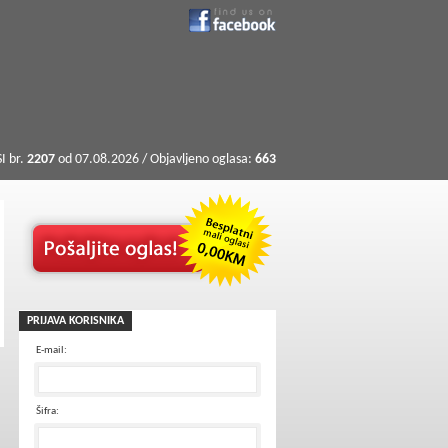
I br.
2207
od 07.08.2026 / Objavljeno oglasa:
663
PRIJAVA KORISNIKA
E-mail:
Šifra: