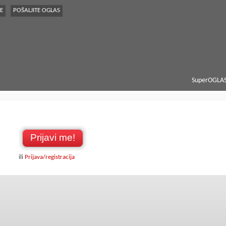
E
POŠALJITE OGLAS
SuperOGLAS
Prijavi me!
ili
Prijava/registracija