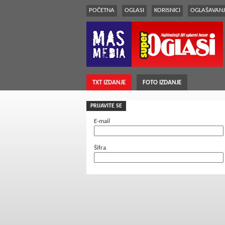
POČETNA
OGLASI
KORISNICI
OGLAŠAVANJ
TXT IZDANJE
FOTO IZDANJE
PRIJAVITE SE
E-mail
Šifra