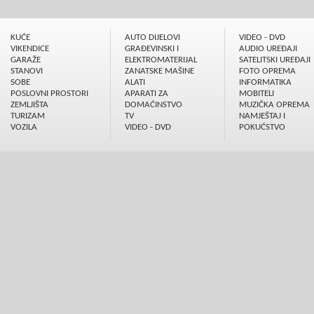
KUĆE
AUTO DIJELOVI
VIDEO - DVD
VIKENDICE
GRAÐEVINSKI I
AUDIO UREÐAJI
GARAŽE
ELEKTROMATERIJAL
SATELITSKI UREÐAJI
STANOVI
ZANATSKE MAŠINE
FOTO OPREMA
SOBE
ALATI
INFORMATIKA
POSLOVNI PROSTORI
APARATI ZA
MOBITELI
ZEMLJIŠTA
DOMAĆINSTVO
MUZIČKA OPREMA
TURIZAM
TV
NAMJEŠTAJ I
VOZILA
VIDEO - DVD
POKUĆSTVO