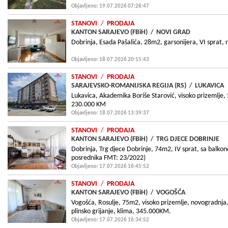
Objavljeno: 19.07.2026 07:26:47
STANOVI
/
PRODAJA
KANTON SARAJEVO (FBiH)
/
NOVI GRAD
Dobrinja, Esada Pašalića, 28m2, garsonijera, VI sprat,
Objavljeno: 18.07.2026 20:15:43
STANOVI
/
PRODAJA
SARAJEVSKO-ROMANIJSKA REGIJA (RS)
/
LUKAVICA
Lukavica, Akademika Boriše Starović, visoko prizemlje,
230.000 KM
Objavljeno: 18.07.2026 13:39:37
STANOVI
/
PRODAJA
KANTON SARAJEVO (FBiH)
/
TRG DJECE DOBRINJE
Dobrinja, Trg djece Dobrinje, 74m2, IV sprat, sa balkon
posrednika FMT: 23/2022)
Objavljeno: 17.07.2026 16:45:52
STANOVI
/
PRODAJA
KANTON SARAJEVO (FBiH)
/
VOGOŠĆA
Vogošća, Rosulje, 75m2, visoko prizemlje, novogradnja
plinsko grijanje, klima, 345.000KM.
Objavljeno: 17.07.2026 16:34:52