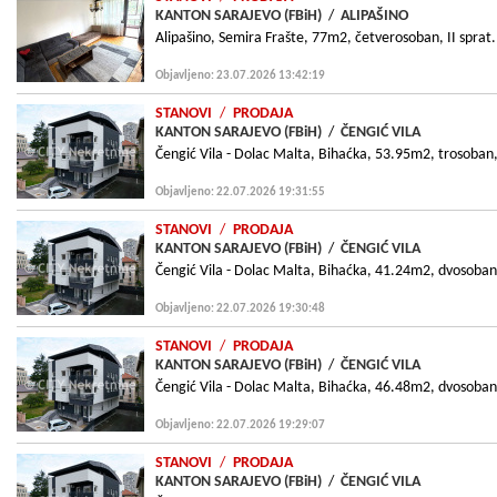
KANTON SARAJEVO (FBiH)
/
ALIPAŠINO
Alipašino, Semira Frašte, 77m2, četverosoban, II sprat.
Objavljeno: 23.07.2026 13:42:19
STANOVI
/
PRODAJA
KANTON SARAJEVO (FBiH)
/
ČENGIĆ VILA
Čengić Vila - Dolac Malta, Bihaćka, 53.95m2, trosoban,
Objavljeno: 22.07.2026 19:31:55
STANOVI
/
PRODAJA
KANTON SARAJEVO (FBiH)
/
ČENGIĆ VILA
Čengić Vila - Dolac Malta, Bihaćka, 41.24m2, dvosoban,
Objavljeno: 22.07.2026 19:30:48
STANOVI
/
PRODAJA
KANTON SARAJEVO (FBiH)
/
ČENGIĆ VILA
Čengić Vila - Dolac Malta, Bihaćka, 46.48m2, dvosoban,
Objavljeno: 22.07.2026 19:29:07
STANOVI
/
PRODAJA
KANTON SARAJEVO (FBiH)
/
ČENGIĆ VILA