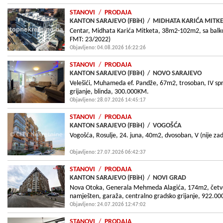
STANOVI
/
PRODAJA
KANTON SARAJEVO (FBiH)
/
MIDHATA KARIĆA MITK
Centar, Midhata Karića Mitketa, 38m2-102m2, sa balko
FMT: 23/2022)
Objavljeno: 04.08.2026 16:22:26
STANOVI
/
PRODAJA
KANTON SARAJEVO (FBiH)
/
NOVO SARAJEVO
Velešići, Muhameda ef. Pandže, 67m2, trosoban, IV spr
grijanje, blinda, 300.000KM.
Objavljeno: 28.07.2026 14:45:17
STANOVI
/
PRODAJA
KANTON SARAJEVO (FBiH)
/
VOGOŠĆA
Vogošća, Rosulje, 24. juna, 40m2, dvosoban, V (nije zadnj
Objavljeno: 27.07.2026 06:42:37
STANOVI
/
PRODAJA
KANTON SARAJEVO (FBiH)
/
NOVI GRAD
Nova Otoka, Generala Mehmeda Alagića, 174m2, četvero
namješten, garaža, centralno gradsko grijanje, 922.0
Objavljeno: 24.07.2026 12:47:02
STANOVI
/
PRODAJA