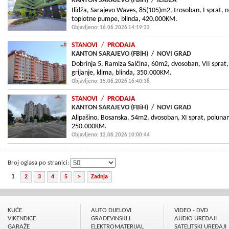
KANTON SARAJEVO (FBiH)
/
ILIDŽA
Ilidža, Sarajevo Waves, 85(105)m2, trosoban, I sprat, n
toplotne pumpe, blinda, 420.000KM.
Objavljeno: 16.06.2026 14:19:33
STANOVI
/
PRODAJA
KANTON SARAJEVO (FBiH)
/
NOVI GRAD
Dobrinja 5, Ramiza Salčina, 60m2, dvosoban, VII sprat
grijanje, klima, blinda, 350.000KM.
Objavljeno: 15.06.2026 16:40:38
STANOVI
/
PRODAJA
KANTON SARAJEVO (FBiH)
/
NOVI GRAD
Alipašino, Bosanska, 54m2, dvosoban, XI sprat, polunamj
250.000KM.
Objavljeno: 12.06.2026 10:00:44
Broj oglasa po stranici:
1
2
3
4
5
>
Zadnja
KUĆE
AUTO DIJELOVI
VIDEO - DVD
VIKENDICE
GRAÐEVINSKI I
AUDIO UREÐAJI
GARAŽE
ELEKTROMATERIJAL
SATELITSKI UREÐAJI