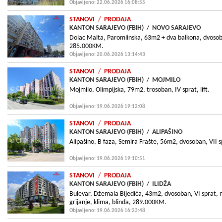
Objavljeno: 22.06.2026 16:08:55
STANOVI
/
PRODAJA
KANTON SARAJEVO (FBiH)
/
NOVO SARAJEVO
Dolac Malta, Paromlinska, 63m2 + dva balkona, dvosoban
285.000KM.
Objavljeno: 20.06.2026 13:14:43
STANOVI
/
PRODAJA
KANTON SARAJEVO (FBiH)
/
MOJMILO
Mojmilo, Olimpijska, 79m2, trosoban, IV sprat, lift.
Objavljeno: 19.06.2026 19:12:08
STANOVI
/
PRODAJA
KANTON SARAJEVO (FBiH)
/
ALIPAŠINO
Alipašino, B faza, Semira Frašte, 56m2, dvosoban, VII spr
Objavljeno: 19.06.2026 19:10:51
STANOVI
/
PRODAJA
KANTON SARAJEVO (FBiH)
/
ILIDŽA
Bulevar, Džemala Bijedića, 43m2, dvosoban, VI sprat,
grijanje, klima, blinda, 289.000KM.
Objavljeno: 19.06.2026 16:23:48