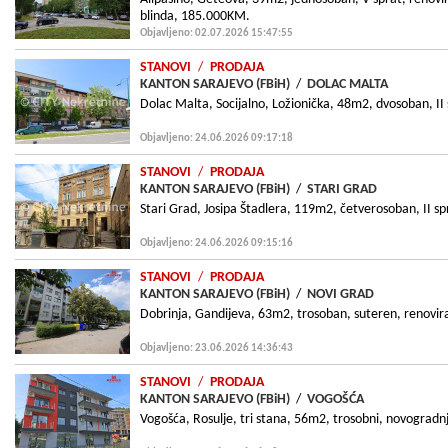
blinda, 185.000KM.
Objavljeno: 02.07.2026 15:47:55
STANOVI
/
PRODAJA
KANTON SARAJEVO (FBiH)
/
DOLAC MALTA
Dolac Malta, Socijalno, Ložionička, 48m2, dvosoban, II s
Objavljeno: 24.06.2026 09:17:18
STANOVI
/
PRODAJA
KANTON SARAJEVO (FBiH)
/
STARI GRAD
Stari Grad, Josipa Štadlera, 119m2, četverosoban, II sp
Objavljeno: 24.06.2026 09:15:16
STANOVI
/
PRODAJA
KANTON SARAJEVO (FBiH)
/
NOVI GRAD
Dobrinja, Gandijeva, 63m2, trosoban, suteren, renovir
Objavljeno: 23.06.2026 14:36:43
STANOVI
/
PRODAJA
KANTON SARAJEVO (FBiH)
/
VOGOŠĆA
Vogošća, Rosulje, tri stana, 56m2, trosobni, novograd