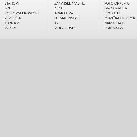
STANOVI
ZANATSKE MAŠINE
FOTO OPREMA
SOBE
ALATI
INFORMATIKA
POSLOVNI PROSTORI
APARATI ZA
MOBITELI
ZEMLJIŠTA
DOMAĆINSTVO
MUZIČKA OPREMA
TURIZAM
TV
NAMJEŠTAJ I
VOZILA
VIDEO - DVD
POKUĆSTVO