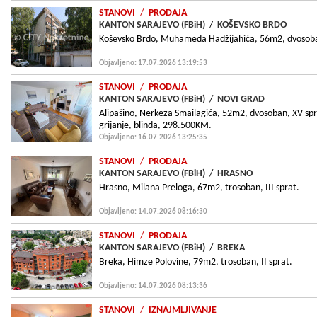
STANOVI
/
PRODAJA
KANTON SARAJEVO (FBiH)
/
KOŠEVSKO BRDO
Koševsko Brdo, Muhameda Hadžijahića, 56m2, dvosoban, I
Objavljeno: 17.07.2026 13:19:53
STANOVI
/
PRODAJA
KANTON SARAJEVO (FBiH)
/
NOVI GRAD
Alipašino, Nerkeza Smailagića, 52m2, dvosoban, XV spr
grijanje, blinda, 298.500KM.
Objavljeno: 16.07.2026 13:25:35
STANOVI
/
PRODAJA
KANTON SARAJEVO (FBiH)
/
HRASNO
Hrasno, Milana Preloga, 67m2, trosoban, III sprat.
Objavljeno: 14.07.2026 08:16:30
STANOVI
/
PRODAJA
KANTON SARAJEVO (FBiH)
/
BREKA
Breka, Himze Polovine, 79m2, trosoban, II sprat.
Objavljeno: 14.07.2026 08:13:36
STANOVI
/
IZNAJMLJIVANJE