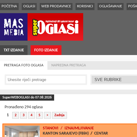
POČETNA
OGLASI
WEB PRODAVNICE
KORISNICI
OGLAŠAVANJE
POŠA
TXT IZDANJE
FOTO IZDANJE
PRETRAGA FOTO OGLASA
NAPREDNA PRETRAGA
SuperWEBOGLASI do 07.08.2026
Pronađeno 294 oglasa
1
2
3
4
5
>
Zadnja
STANOVI
/
IZNAJMLJIVANJE
KANTON SARAJEVO (FBiH)
/
CENTAR