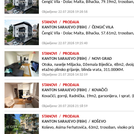
Čengić Vila - Dolac Malta, Bihaćka, 79.19m2, trosoban,
Objavljeno: 22.07.2026 19:26:56
STANOVI
/
PRODAJA
KANTON SARAJEVO (FBiH)
/
ČENGIĆ VILA
Čengić Vila - Dolac Malta, Bihaćka, 57.61m2, trosoban,
Objavljeno: 22.07.2026 19:25:40
STANOVI
/
PRODAJA
KANTON SARAJEVO (FBiH)
/
NOVI GRAD
Otoka, naselje Miljacka, Džemala Bijedića, 48m2, dvoi
etažno plinsko grijanje, blinda vrata, 311.000KM.
Objavljeno: 21.07.2026 14:32:59
STANOVI
/
PRODAJA
KANTON SARAJEVO (FBiH)
/
KOVAČIĆI
Kovačići, gornji, Radnička, 19m2, garsonijera, I sprat. 
Objavljeno: 20.07.2026 21:18:59
STANOVI
/
PRODAJA
KANTON SARAJEVO (FBiH)
/
KOŠEVO
Koševo, Asima Ferhatovića, 63m2, trosoban, visoko prize