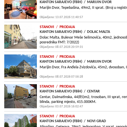
KANTON SARAJEVO (FBiH)
/
MARIJIN DVOR
Marijin Dvor, Tepebašina, 49m2, II sprat. (Broj u regi
Objavljeno: 13.07.2026 11:40:57
STANOVI
/
PRODAJA
KANTON SARAJEVO (FBiH)
/
DOLAC MALTA
Dolac Malta, Bulevar Meše Selimovića, 40m2, jednosoban
posrednika FMT: 7/2022)
Objavljeno: 08.07.2026 20:59:31
STANOVI
/
PRODAJA
KANTON SARAJEVO (FBiH)
/
MARIJIN DVOR
Marijin Dvor, Fra Anđela Zvizdovića, 45m2, dvosoban, IV 
Objavljeno: 08.07.2026 07:56:28
STANOVI
/
PRODAJA
KANTON SARAJEVO (FBiH)
/
CENTAR
Centar, Dalmatinska, 44(85)m2, trosoban, III sprat, ren
blinda, parking mjesto, 415.000KM.
Objavljeno: 03.07.2026 16:02:47
STANOVI
/
PRODAJA
KANTON SARAJEVO (FBiH)
/
NOVI GRAD
Alipašino, Geteova, 39m2, jednosoban, V sprat, renovir