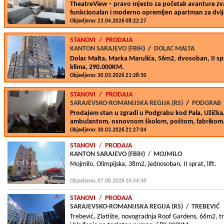
TheatreView – pravo mjesto za početak avanture z
funkcionalan i moderno opremljen apartman za dvij
Objavljeno: 23.04.2026 08:22:27
STANOVI
/
PRODAJA
KANTON SARAJEVO (FBiH)
/
DOLAC MALTA
Dolac Malta, Marka Marulića, 56m2, dvosoban, II spra
klima, 290.000KM.
Objavljeno: 30.03.2026 21:28:30
STANOVI
/
PRODAJA
SARAJEVSKO-ROMANIJSKA REGIJA (RS)
/
PODGRAB
Prodajem stan u zgradi u Podgrabu kod Pala, Užička
ambulantom, osnovnom školom, poštom, fabriko
Objavljeno: 30.03.2026 21:27:04
STANOVI
/
PRODAJA
KANTON SARAJEVO (FBiH)
/
MOJMILO
Mojmilo, Olimpijska, 38m2, jednosoban, II sprat, lift.
Objavljeno: 07.08.2026 10:44:30
STANOVI
/
PRODAJA
SARAJEVSKO-ROMANIJSKA REGIJA (RS)
/
TREBEVIĆ
Trebević, Zlatište, novogradnja Roof Gardens, 66m2, tro