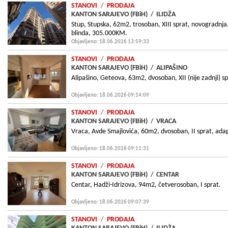
STANOVI
/
PRODAJA
KANTON SARAJEVO (FBiH)
/
ILIDŽA
Stup, Stupska, 62m2, trosoban, XIII sprat, novogradnja
blinda, 305.000KM.
Objavljeno: 18.06.2026 13:59:33
STANOVI
/
PRODAJA
KANTON SARAJEVO (FBiH)
/
ALIPAŠINO
Alipašino, Geteova, 63m2, dvosoban, XII (nije zadnji) spr
Objavljeno: 18.06.2026 09:14:09
STANOVI
/
PRODAJA
KANTON SARAJEVO (FBiH)
/
VRACA
Vraca, Avde Smajlovića, 60m2, dvosoban, II sprat, adap
Objavljeno: 18.06.2026 09:11:31
STANOVI
/
PRODAJA
KANTON SARAJEVO (FBiH)
/
CENTAR
Centar, Hadži-Idrizova, 94m2, četverosoban, I sprat.
Objavljeno: 18.06.2026 09:07:39
STANOVI
/
PRODAJA