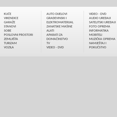
KUĆE
AUTO DIJELOVI
VIDEO - DVD
VIKENDICE
GRAÐEVINSKI I
AUDIO UREÐAJI
GARAŽE
ELEKTROMATERIJAL
SATELITSKI UREÐAJI
STANOVI
ZANATSKE MAŠINE
FOTO OPREMA
SOBE
ALATI
INFORMATIKA
POSLOVNI PROSTORI
APARATI ZA
MOBITELI
ZEMLJIŠTA
DOMAĆINSTVO
MUZIČKA OPREMA
TURIZAM
TV
NAMJEŠTAJ I
VOZILA
VIDEO - DVD
POKUĆSTVO