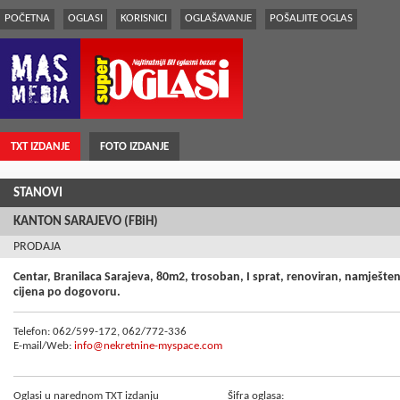
POČETNA
OGLASI
KORISNICI
OGLAŠAVANJE
POŠALJITE OGLAS
TXT IZDANJE
FOTO IZDANJE
STANOVI
KANTON SARAJEVO (FBiH)
PRODAJA
Centar, Branilaca Sarajeva, 80m2, trosoban, I sprat, renoviran, namješten,
cijena po dogovoru.
Telefon: 062/599-172, 062/772-336
E-mail/Web:
info@nekretnine-myspace.com
Oglasi u narednom TXT izdanju
Šifra oglasa: